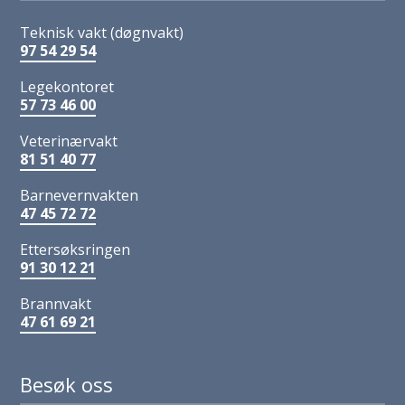
Teknisk vakt (døgnvakt)
97 54 29 54
Legekontoret
57 73 46 00
Veterinærvakt
81 51 40 77
Barnevernvakten
47 45 72 72
Ettersøksringen
91 30 12 21
Brannvakt
47 61 69 21
Besøk oss