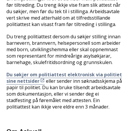
før tiltreding. Du treng ikkje vise fram slik attest når
du søkjer, men før du tek til i stillinga. Arbeidsavtale
vert skrive med atterhald om at tilfredsstillande
politiattest kan visast fram før tiltreding i stillinga.
Du treng politiattest dersom du søkjer stilling innan
barnevern, brannvern, helsepersonell som arbeider
med born, utviklingshemma eller skal oppnemnast
som representant for mindreårige asylsøkjarar,
barnehage, skulefritidsordning og grunnskulen.
Du søkjer om politiattest elektronisk via politiet
sine nettsider
eller sender inn søknadsskjema på
papir til politiet. Du kan bruke tilsendt arbeidsavtale
som dokumentasjon, eller vi sender deg ei
stadfesting på føremålet med attesten. Ein
politiattest kan ikkje vere eldre enn 3 månader.