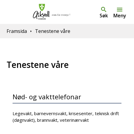
Søk
Meny
Du er her:
Framsida
Tenestene våre
Tenestene våre
Nød- og vakttelefonar
Legevakt, barnevernsvakt, krisesenter, teknisk drift
(døgnvakt), brannvakt, veterinærvakt