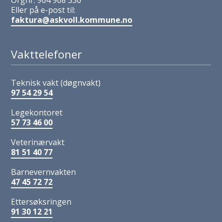
Orgnr. 964 968 330
Eller på e-post til:
faktura@askvoll.kommune.no
Vakttelefoner
Teknisk vakt (døgnvakt)
97 54 29 54
Legekontoret
57 73 46 00
Veterinærvakt
81 51 40 77
Barnevernvakten
47 45 72 72
Ettersøksringen
91 30 12 21