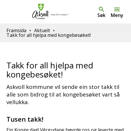
Søk
Meny
Du er her:
Framsida
Aktuelt
Takk for all hjelpa med kongebesøket!
Takk for all hjelpa med
kongebesøket!
Askvoll kommune vil sende ein stor takk til
alle som bidrog til at kongebesøket vart så
vellukka.
Tusen takk!
Ein Konge dag! Vêrgudane høyrde oss og leverte med