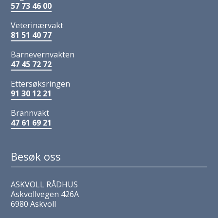
57 73 46 00
Veterinærvakt
81 51 40 77
Barnevernvakten
47 45 72 72
Ettersøksringen
91 30 12 21
Brannvakt
47 61 69 21
Besøk oss
ASKVOLL RÅDHUS
Askvollvegen 426A
6980 Askvoll