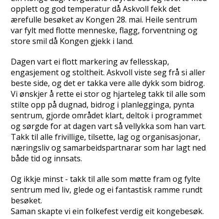
opplett og god temperatur då Askvoll fekk det
ærefulle besøket av Kongen 28. mai. Heile sentrum
var fylt med flotte menneske, flagg, forventning og
store smil då Kongen gjekk i land.
Dagen vart ei flott markering av fellesskap,
engasjement og stoltheit. Askvoll viste seg frå si aller
beste side, og det er takka vere alle dykk som bidrog.
Vi ønskjer å rette ei stor og hjarteleg takk til alle som
stilte opp på dugnad, bidrog i planlegginga, pynta
sentrum, gjorde området klart, deltok i programmet
og sørgde for at dagen vart så vellykka som han vart.
Takk til alle frivillige, tilsette, lag og organisasjonar,
næringsliv og samarbeidspartnarar som har lagt ned
både tid og innsats.
Og ikkje minst - takk til alle som møtte fram og fylte
sentrum med liv, glede og ei fantastisk ramme rundt
besøket.
Saman skapte vi ein folkefest verdig eit kongebesøk.