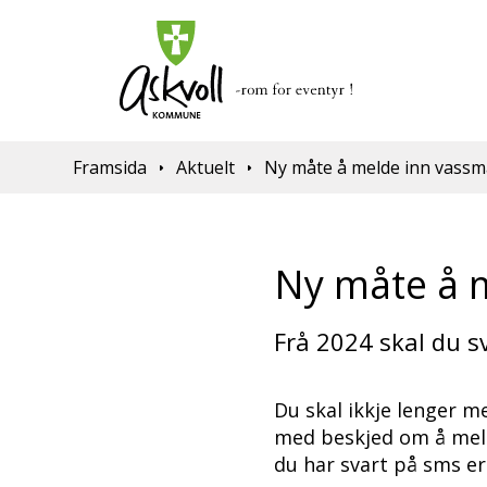
Du er her:
Framsida
Aktuelt
Ny måte å melde inn vassm
Ny måte å 
Frå 2024 skal du s
Du skal ikkje lenger m
med beskjed om å meld
du har svart på sms er