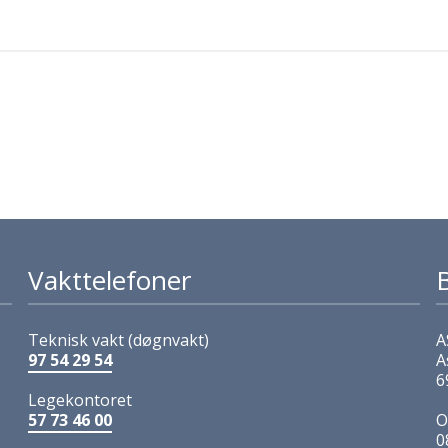
Vakttelefoner
Teknisk vakt (døgnvakt)
A
97 54 29 54
A
6
Legekontoret
57 73 46 00
O
0