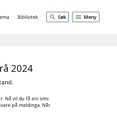
Søk
Meny
jema
Bibliotek
frå 2024
tand.
. Nå vil du få ein sms
svare på meldinga. Når