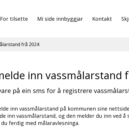
For tilsette
Mi side innbyggjar
Kontakt
Sk
ålarstand frå 2024
melde inn vassmålarstand 
vare på ein sms for å registrere vassmålars
elde inn vassmålarstand på kommunen sine nettsider
e inn vassmålarstand, og den melder du inn ved å 
 du ferdig med målaravlesninga.