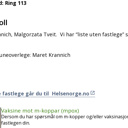
: Ring 113
oll
nich, Malgorzata Tveit. Vi har “liste uten fastlege
neoverlege: Maret Krannich
 fastlege går du til Helsenorge.no
Vaksine mot m-koppar (mpox)
Dersom du har spørsmål om m-kopper og/eller vaksinasjon
fastlegen din.