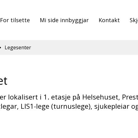
For tilsette
Mi side innbyggjar
Kontakt
Sk
Legesenter
et
er lokalisert i 1. etasje på Helsehuset, Pre
legar, LIS1-lege (turnuslege), sjukepleiar 