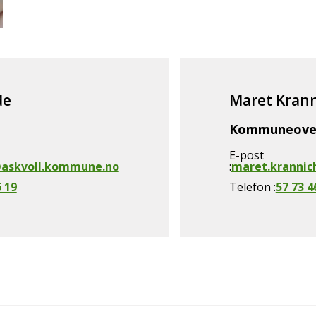
de
Maret Kran
Kommuneove
E-post
@askvoll.kommune.no
maret.kranni
6 19
Telefon
57 73 4