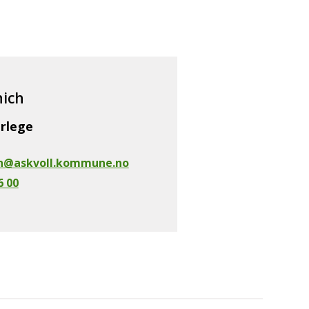
nich
rlege
ch@askvoll.kommune.no
6 00