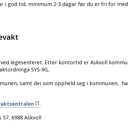
r i god tid, minimum 2-3 dagar før du er fri for medi
evakt
 ved legesenteret. Etter kontortid er Askvoll komm
ktordninga SYS-IKL.
mmunen, samt dei som oppheld seg i kommunen, har 
vaktsentralen
.
 57, 6988 Askvoll