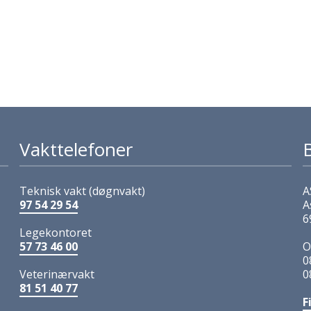
Vakttelefoner
Teknisk vakt (døgnvakt)
A
97 54 29 54
A
6
Legekontoret
57 73 46 00
O
0
Veterinærvakt
0
81 51 40 77
F