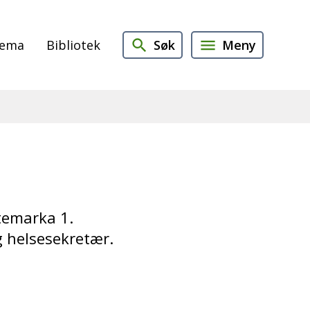
Søk
Meny
jema
Bibliotek
stemarka 1.
og helsesekretær.