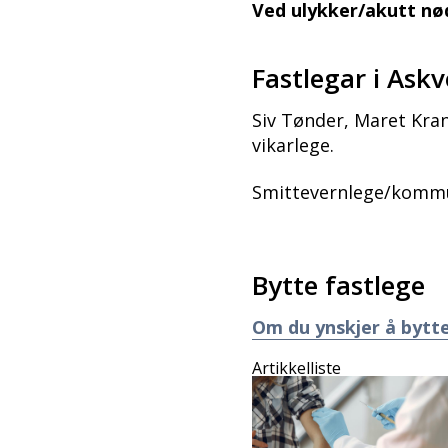
Ved ulykker/akutt nød
Fastlegar i Askv
Siv Tønder, Maret Kran
vikarlege.
Smittevernlege/kommu
Bytte fastlege
Om du ynskjer å bytte
Artikkelliste