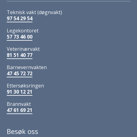
Teknisk vakt (døgnvakt)
97 54 29 54
Legekontoret
57 73 46 00
Veterinærvakt
81 51 40 77
Barnevernvakten
47 45 72 72
Ettersøksringen
91 30 12 21
Brannvakt
47 61 69 21
Besøk oss