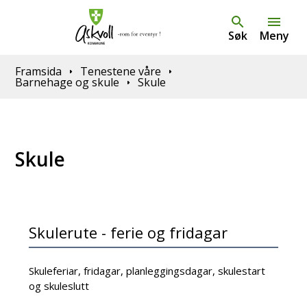
Søk
Meny
Du er her:
Framsida
Tenestene våre
Barnehage og skule
Skule
Skule
Skulerute - ferie og fridagar
Skuleferiar, fridagar, planleggingsdagar, skulestart
og skuleslutt