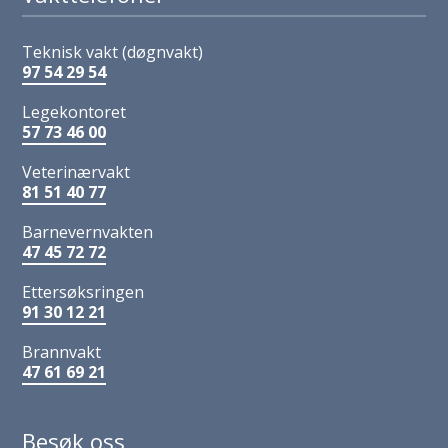
Teknisk vakt (døgnvakt)
97 54 29 54
Legekontoret
57 73 46 00
Veterinærvakt
81 51 40 77
Barnevernvakten
47 45 72 72
Ettersøksringen
91 30 12 21
Brannvakt
47 61 69 21
Besøk oss