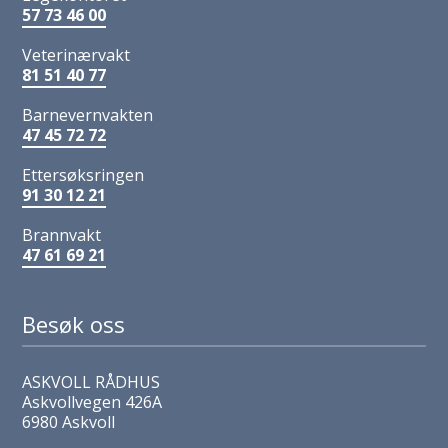
57 73 46 00
Veterinærvakt
81 51 40 77
Barnevernvakten
47 45 72 72
Ettersøksringen
91 30 12 21
Brannvakt
47 61 69 21
Besøk oss
ASKVOLL RÅDHUS
Askvollvegen 426A
6980 Askvoll