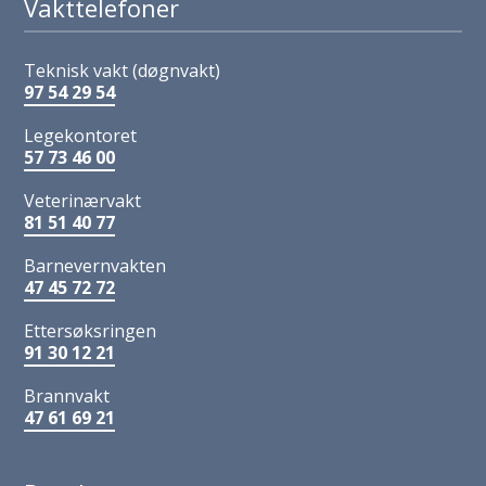
Vakttelefoner
Teknisk vakt (døgnvakt)
97 54 29 54
Legekontoret
57 73 46 00
Veterinærvakt
81 51 40 77
Barnevernvakten
47 45 72 72
Ettersøksringen
91 30 12 21
Brannvakt
47 61 69 21