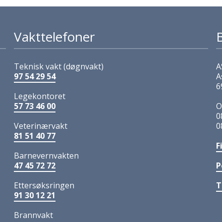
Vakttelefoner
Teknisk vakt (døgnvakt)
A
97 54 29 54
A
6
Legekontoret
57 73 46 00
O
0
Veterinærvakt
0
81 51 40 77
F
Barnevernvakten
47 45 72 72
P
Ettersøksringen
T
91 30 12 21
Brannvakt