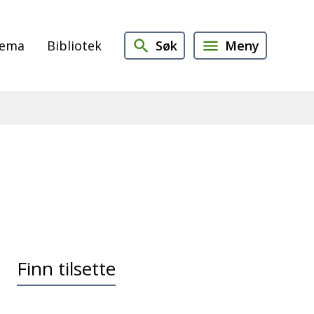
Søk
Meny
jema
Bibliotek
Finn tilsette