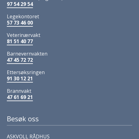
97 54 29 54
Legekontoret
57 73 46 00
Veterinærvakt
81 51 40 77
Barnevernvakten
47 45 72 72
Ettersøksringen
91 30 12 21
Brannvakt
47 61 69 21
Besøk oss
ASKVOLL RÅDHUS